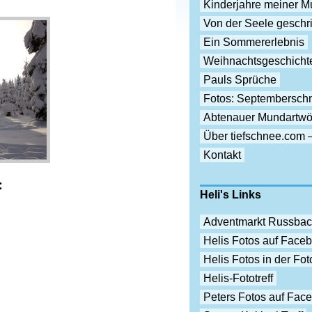
Kinderjahre meiner Mu
Von der Seele gesch
Ein Sommererlebnis
Weihnachtsgeschicht
Pauls Sprüche
Fotos: Septembersch
Abtenauer Mundartwö
Über tiefschnee.com 
Kontakt
:
Heli's Links
Adventmarkt Russba
Helis Fotos auf Face
Helis Fotos in der F
Helis-Fototreff
Peters Fotos auf Fac