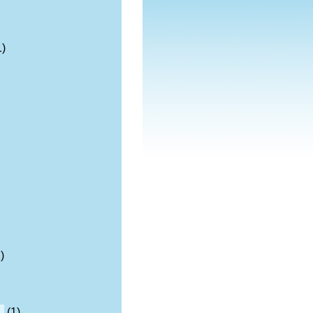
1)
)
n
(1)