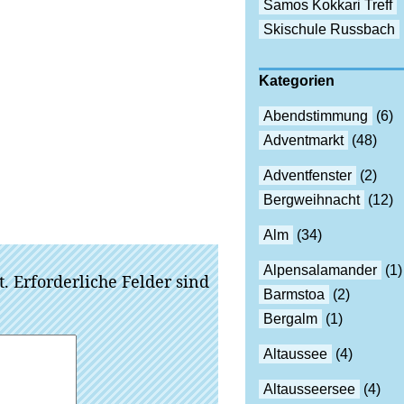
Samos Kokkari Treff
Skischule Russbach
Kategorien
Abendstimmung
(6)
Adventmarkt
(48)
Adventfenster
(2)
Bergweihnacht
(12)
Alm
(34)
Alpensalamander
(1)
t.
Erforderliche Felder sind
Barmstoa
(2)
Bergalm
(1)
Altaussee
(4)
Altausseersee
(4)