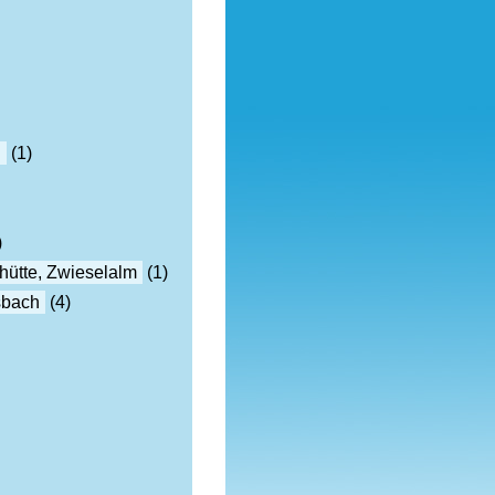
h
(1)
)
hütte, Zwieselalm
(1)
sbach
(4)