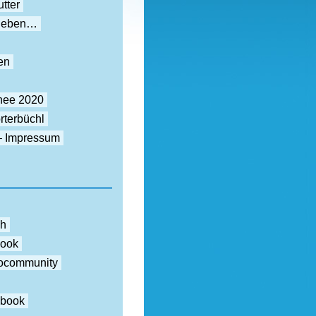
tter
rieben…
en
nee 2020
rterbüchl
– Impressum
ch
book
otocommunity
ebook