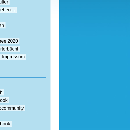
tter
rieben…
en
nee 2020
rterbüchl
– Impressum
ch
book
otocommunity
ebook