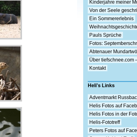
Kinderjahre meiner Mu
Von der Seele gesch
Ein Sommererlebnis
Weihnachtsgeschicht
Pauls Sprüche
Fotos: Septembersch
Abtenauer Mundartwö
Über tiefschnee.com 
Kontakt
Heli's Links
Adventmarkt Russba
Helis Fotos auf Face
Helis Fotos in der F
Helis-Fototreff
Peters Fotos auf Fac