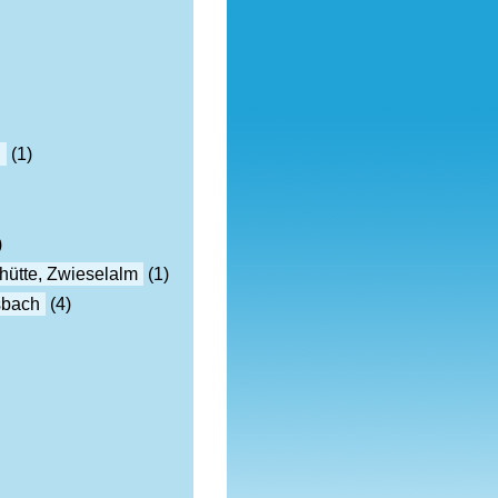
h
(1)
)
hütte, Zwieselalm
(1)
sbach
(4)