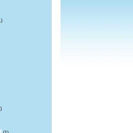
1)
)
n
(1)