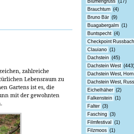
Blumengruss
(17)
Brauchtum
(4)
Bruno Bär
(9)
Buagabergalm
(1)
Buntspecht
(4)
Checkpoint Russbac
Clauiano
(1)
Dachstein
(45)
Dachstein West
(443
zeichen, zahlreiche
Dachstein West, Horn
atürlichen Lebensraum zu
Dachstein West, Rus
n Gartens ist es, die
Eichelhäher
(2)
runn mit der gewohnten
Falkenstein
(1)
.
Falter
(3)
Fasching
(3)
Filmfestival
(1)
Filzmoos
(1)