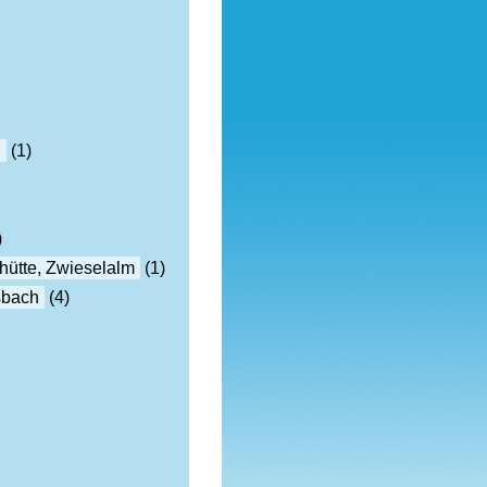
h
(1)
)
hütte, Zwieselalm
(1)
sbach
(4)