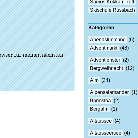
Samos Kokkari Treff
Skischule Russbach
Kategorien
Abendstimmung
(6)
Adventmarkt
(48)
owser für meinen nächsten
Adventfenster
(2)
Bergweihnacht
(12)
Alm
(34)
Alpensalamander
(1)
Barmstoa
(2)
Bergalm
(1)
Altaussee
(4)
Altausseersee
(4)