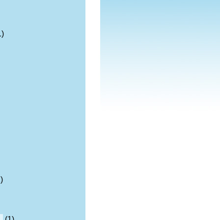
1)
)
n
(1)