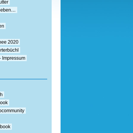
tter
rieben…
en
nee 2020
rterbüchl
– Impressum
ch
book
otocommunity
ebook