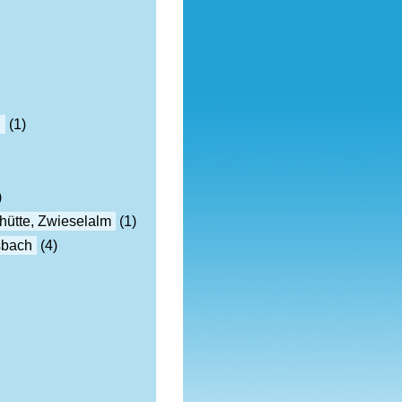
h
(1)
)
hütte, Zwieselalm
(1)
sbach
(4)