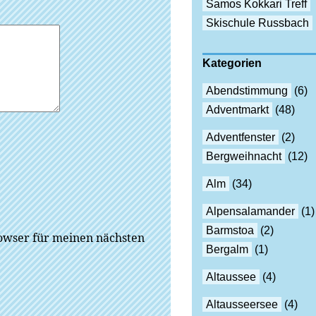
Samos Kokkari Treff
Skischule Russbach
Kategorien
Abendstimmung
(6)
Adventmarkt
(48)
Adventfenster
(2)
Bergweihnacht
(12)
Alm
(34)
Alpensalamander
(1)
Barmstoa
(2)
owser für meinen nächsten
Bergalm
(1)
Altaussee
(4)
Altausseersee
(4)