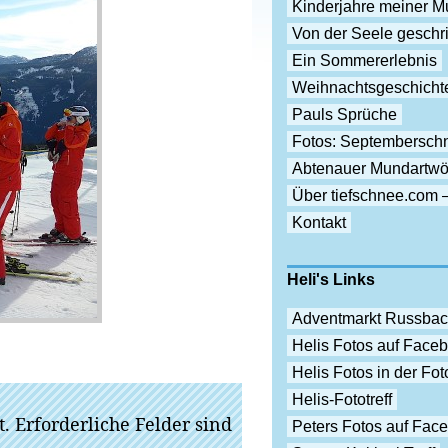
Kinderjahre meiner Mu
Von der Seele gesch
Ein Sommererlebnis
Weihnachtsgeschicht
Pauls Sprüche
Fotos: Septembersch
Abtenauer Mundartwö
Über tiefschnee.com 
Kontakt
Heli's Links
Adventmarkt Russba
Helis Fotos auf Face
Helis Fotos in der F
Helis-Fototreff
t.
Erforderliche Felder sind
Peters Fotos auf Fac