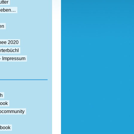
tter
rieben…
en
nee 2020
rterbüchl
– Impressum
ch
book
otocommunity
ebook