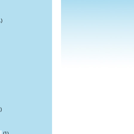
1)
)
n
(1)