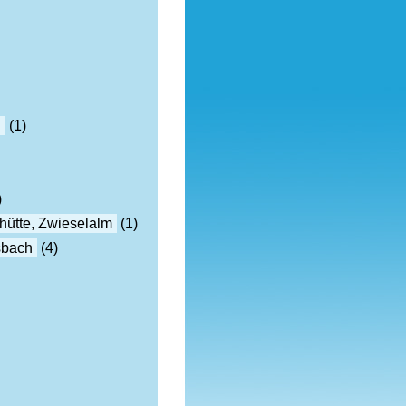
h
(1)
)
hütte, Zwieselalm
(1)
sbach
(4)