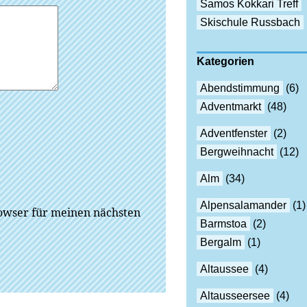
Samos Kokkari Treff
Skischule Russbach
Kategorien
Abendstimmung
(6)
Adventmarkt
(48)
Adventfenster
(2)
Bergweihnacht
(12)
Alm
(34)
Alpensalamander
(1)
owser für meinen nächsten
Barmstoa
(2)
Bergalm
(1)
Altaussee
(4)
Altausseersee
(4)