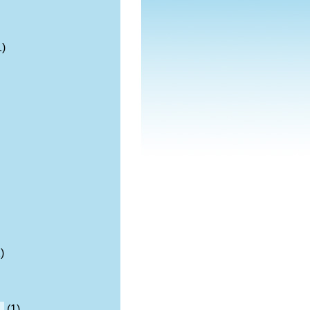
1)
)
n
(1)