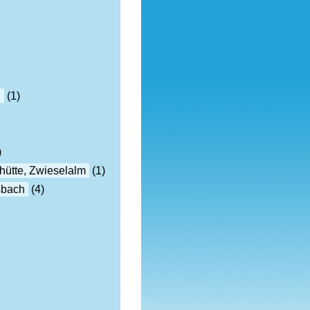
h
(1)
)
hütte, Zwieselalm
(1)
sbach
(4)