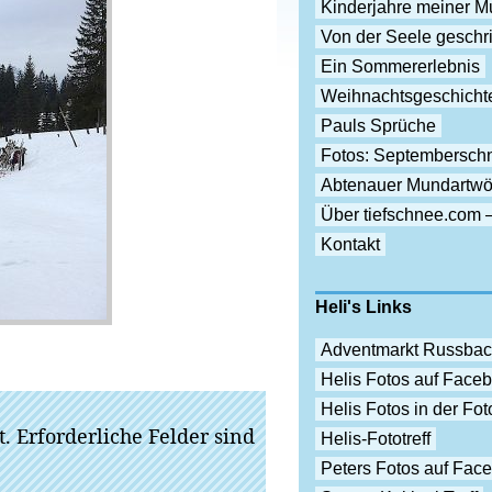
Kinderjahre meiner Mu
Von der Seele gesch
Ein Sommererlebnis
Weihnachtsgeschicht
Pauls Sprüche
Fotos: Septembersch
Abtenauer Mundartwö
Über tiefschnee.com 
Kontakt
Heli's Links
Adventmarkt Russba
Helis Fotos auf Face
Helis Fotos in der F
t.
Erforderliche Felder sind
Helis-Fototreff
Peters Fotos auf Fac