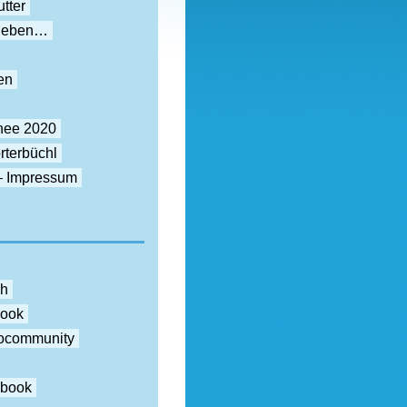
tter
rieben…
en
nee 2020
rterbüchl
– Impressum
ch
book
otocommunity
ebook