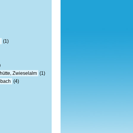
h
(1)
)
hütte, Zwieselalm
(1)
sbach
(4)