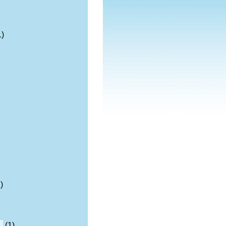
1)
)
n
(1)