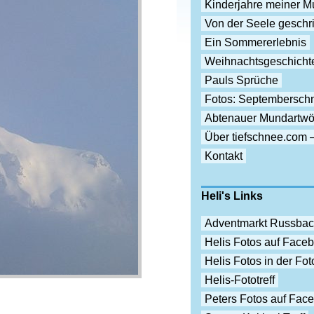
Kinderjahre meiner Mu
Von der Seele gesch
Ein Sommererlebnis
Weihnachtsgeschicht
Pauls Sprüche
Fotos: Septembersch
Abtenauer Mundartwö
Über tiefschnee.com 
Kontakt
Heli's Links
Adventmarkt Russba
Helis Fotos auf Face
Helis Fotos in der F
Helis-Fototreff
Peters Fotos auf Fac