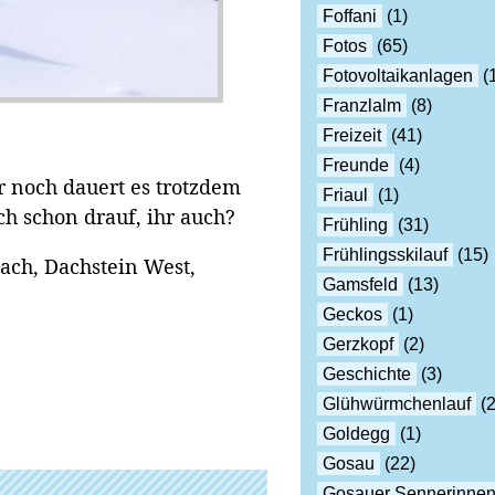
Foffani
(1)
Fotos
(65)
Fotovoltaikanlagen
(
Franzlalm
(8)
Freizeit
(41)
Freunde
(4)
er noch dauert es trotzdem
Friaul
(1)
ich schon drauf, ihr auch?
Frühling
(31)
Frühlingsskilauf
(15)
ach, Dachstein West,
Gamsfeld
(13)
Geckos
(1)
Gerzkopf
(2)
Geschichte
(3)
Glühwürmchenlauf
(2
Goldegg
(1)
Gosau
(22)
Gosauer Sennerinne