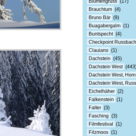
Blumengruss
(17)
Brauchtum
(4)
Bruno Bär
(9)
Buagabergalm
(1)
Buntspecht
(4)
Checkpoint Russbac
Clauiano
(1)
Dachstein
(45)
Dachstein West
(443
Dachstein West, Horn
Dachstein West, Rus
Eichelhäher
(2)
Falkenstein
(1)
Falter
(3)
Fasching
(3)
Filmfestival
(1)
Filzmoos
(1)