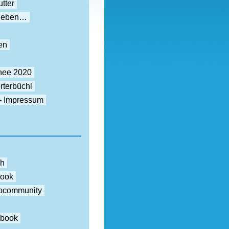
tter
rieben…
en
nee 2020
rterbüchl
– Impressum
ch
book
otocommunity
ebook