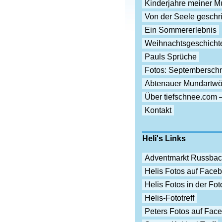
Kinderjahre meiner Mu
Von der Seele gesch
Ein Sommererlebnis
Weihnachtsgeschicht
Pauls Sprüche
Fotos: Septembersch
Abtenauer Mundartwö
Über tiefschnee.com 
Kontakt
Heli's Links
Adventmarkt Russba
Helis Fotos auf Face
Helis Fotos in der F
Helis-Fototreff
Peters Fotos auf Fac