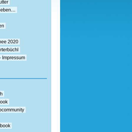
tter
rieben…
en
nee 2020
rterbüchl
– Impressum
ch
book
otocommunity
ebook