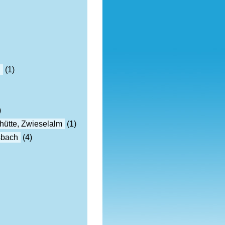
h
(1)
)
hütte, Zwieselalm
(1)
sbach
(4)