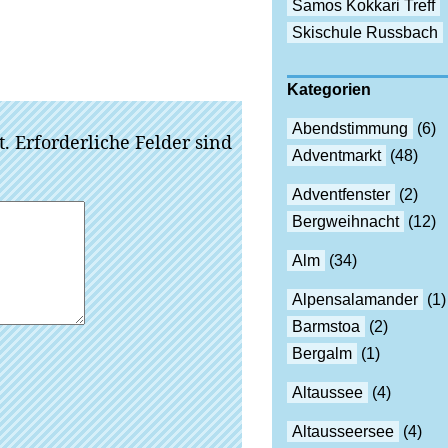
Samos Kokkari Treff
Skischule Russbach
Kategorien
Abendstimmung
(6)
t.
Erforderliche Felder sind
Adventmarkt
(48)
Adventfenster
(2)
Bergweihnacht
(12)
Alm
(34)
Alpensalamander
(1)
Barmstoa
(2)
Bergalm
(1)
Altaussee
(4)
Altausseersee
(4)