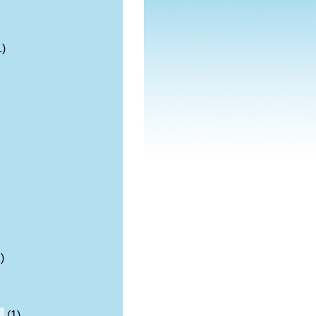
1)
)
n
(1)