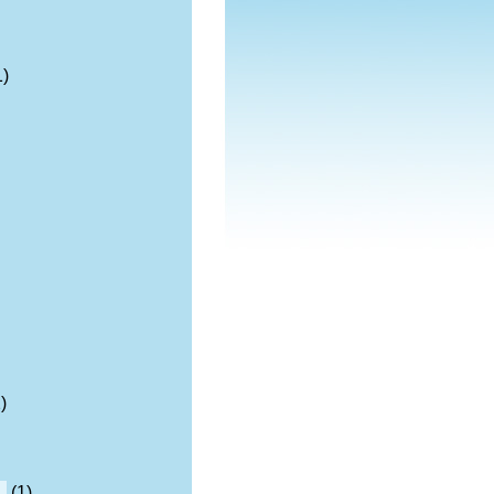
1)
)
n
(1)