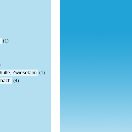
h
(1)
)
hütte, Zwieselalm
(1)
sbach
(4)