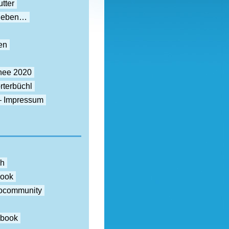
tter
rieben…
en
nee 2020
rterbüchl
– Impressum
ch
book
otocommunity
ebook