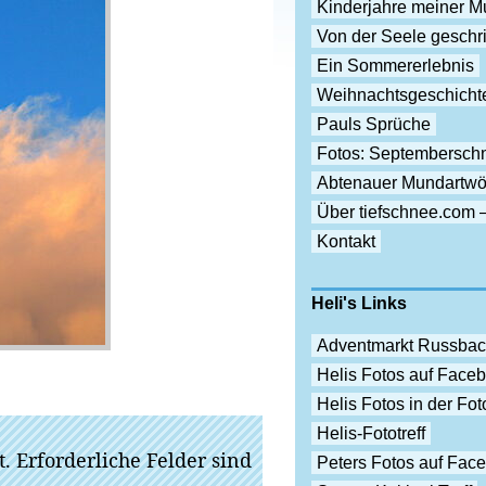
Kinderjahre meiner Mu
Von der Seele gesch
Ein Sommererlebnis
Weihnachtsgeschicht
Pauls Sprüche
Fotos: Septembersch
Abtenauer Mundartwö
Über tiefschnee.com 
Kontakt
Heli's Links
Adventmarkt Russba
Helis Fotos auf Face
Helis Fotos in der F
Helis-Fototreff
t.
Erforderliche Felder sind
Peters Fotos auf Fac