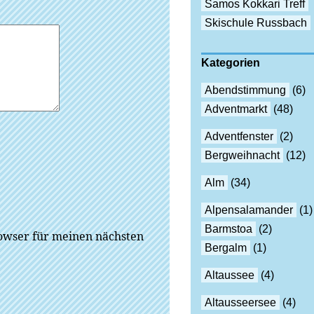
Samos Kokkari Treff
Skischule Russbach
Kategorien
Abendstimmung
(6)
Adventmarkt
(48)
Adventfenster
(2)
Bergweihnacht
(12)
Alm
(34)
Alpensalamander
(1)
Barmstoa
(2)
owser für meinen nächsten
Bergalm
(1)
Altaussee
(4)
Altausseersee
(4)