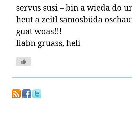
servus susi – bin a wieda do u
heut a zeitl samosbüda oschau
guat woas!!!
liabn gruass, heli