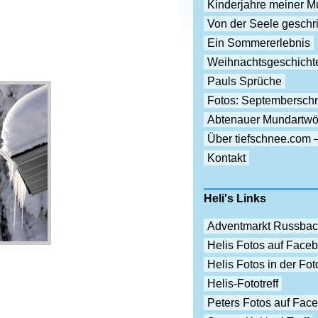
Kinderjahre meiner Mu
Von der Seele gesch
Ein Sommererlebnis
Weihnachtsgeschicht
Pauls Sprüche
Fotos: Septembersch
Abtenauer Mundartwö
Über tiefschnee.com 
Kontakt
Heli's Links
Adventmarkt Russba
Helis Fotos auf Face
Helis Fotos in der F
Helis-Fototreff
Peters Fotos auf Fac