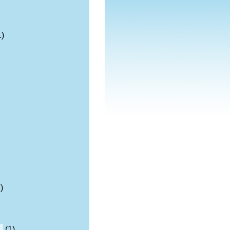
1)
)
n
(1)