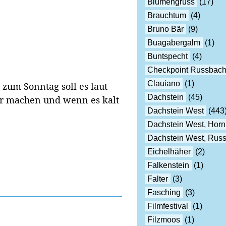
Blumengruss
(17)
Brauchtum
(4)
Bruno Bär
(9)
Buagabergalm
(1)
Buntspecht
(4)
Checkpoint Russbac
Clauiano
(1)
s zum Sonntag soll es laut
Dachstein
(45)
er machen und wenn es kalt
Dachstein West
(443
Dachstein West, Horn
Dachstein West, Rus
Eichelhäher
(2)
Falkenstein
(1)
Falter
(3)
Fasching
(3)
Filmfestival
(1)
Filzmoos
(1)