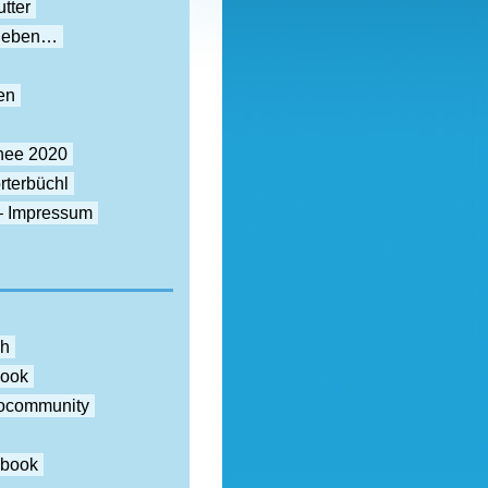
tter
rieben…
en
nee 2020
rterbüchl
– Impressum
ch
book
otocommunity
ebook