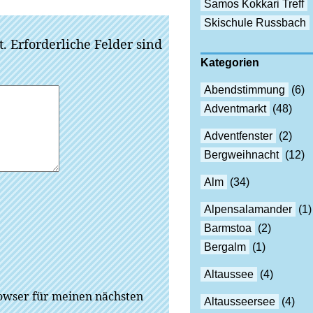
Samos Kokkari Treff
Skischule Russbach
t.
Erforderliche Felder sind
Kategorien
Abendstimmung
(6)
Adventmarkt
(48)
Adventfenster
(2)
Bergweihnacht
(12)
Alm
(34)
Alpensalamander
(1)
Barmstoa
(2)
Bergalm
(1)
Altaussee
(4)
owser für meinen nächsten
Altausseersee
(4)