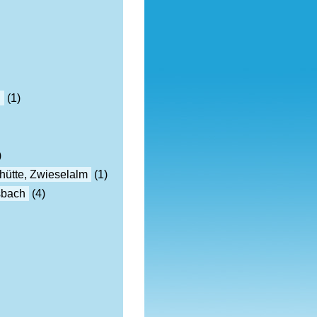
h
(1)
)
hütte, Zwieselalm
(1)
sbach
(4)